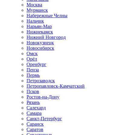
Москва
Мурманск
Набережные Челны
Нальчик
Нарьян-Мар
Нижнекамск
Нижний Новгород
Новокузнецк
Новосибирск
Омск
Орёл
Оренбург
Пенза
Пермь
Петрозаводск
Петропавловск-Камчатский
Псков
Ростов-на-Дону
Рязань
Салехард
Самара
Санкт-Петербург
Саранск
Саратов
Севастополь