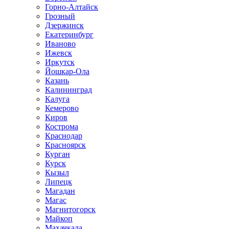
Горно-Алтайск
Грозный
Дзержинск
Екатеринбург
Иваново
Ижевск
Иркутск
Йошкар-Ола
Казань
Калининград
Калуга
Кемерово
Киров
Кострома
Краснодар
Красноярск
Курган
Курск
Кызыл
Липецк
Магадан
Магас
Магнитогорск
Майкоп
Махачкала