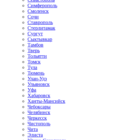
Симферополь
Смоленск
Сочи
Ставрополь
Стерлитамак
Сургут
Сыктывкар
Тамбов
Тверь
Тольятти
Томск
Тула
Тюмень
Улан-Удэ
Ульяновск
Уфа
Хабаровск
Ханты-Мансийск
Чебоксары
Челябинск
Черкесск
Чистополь
Чита
Элиста