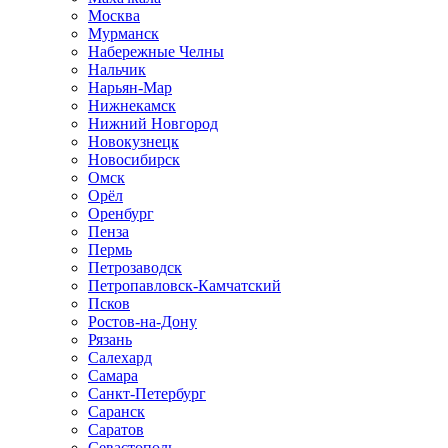
Москва
Мурманск
Набережные Челны
Нальчик
Нарьян-Мар
Нижнекамск
Нижний Новгород
Новокузнецк
Новосибирск
Омск
Орёл
Оренбург
Пенза
Пермь
Петрозаводск
Петропавловск-Камчатский
Псков
Ростов-на-Дону
Рязань
Салехард
Самара
Санкт-Петербург
Саранск
Саратов
Севастополь