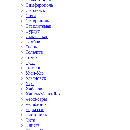
Симферополь
Смоленск
Сочи
Ставрополь
Стерлитамак
Сургут
Сыктывкар
Тамбов
Тверь
Тольятти
Томск
Тула
Тюмень
Улан-Удэ
Ульяновск
Уфа
Хабаровск
Ханты-Мансийск
Чебоксары
Челябинск
Черкесск
Чистополь
Чита
Элиста